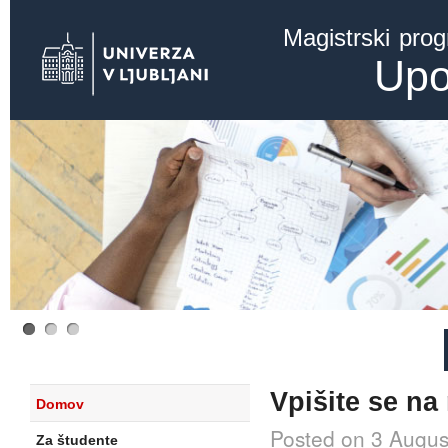
Ski
Magistrski pro
mai
con
Upo
Vpišite se na
Domov
Posted on 3 Augus
Za študente