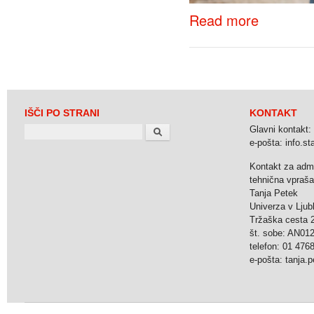
about Bodoči štu
Read more
IŠČI PO STRANI
KONTAKT
Search
Glavni kontakt:
e-pošta: info.stat
Kontakt za admi
tehnična vpraša
Tanja Petek
Univerza v Ljubl
Tržaška cesta 2
št. sobe: AN0
telefon: 01 476
e-pošta: tanja.pe