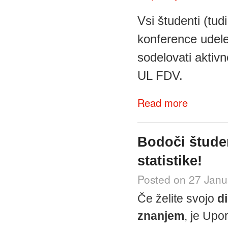
Vsi študenti (tud
konference udeleži
sodelovati aktivn
UL FDV.
about Konferenc
Read more
Bodoči študen
statistike!
Posted on 27 Janu
Če želite svojo
d
znanjem
, je Upor