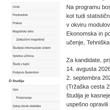
Na programu boste
Urnik
kot tudi statisti
Predmetnik
v okviru modulov 
Praksa
Magistrsko delo
Ekonomska in pos
Zaključeni magisteriji
učenje, Tehniška 
Študijski informacijski sistem
Spletna učilnica
Za kandidate, pri
Študij v tujini
14. avgusta 2026,
Podpora študentom
2. septembra 202
O študiju
(Tržaška cesta 2
Vpis
študija je kasnej
Predznanja
uspešno opravili 
Zakaj izbrati statistiko