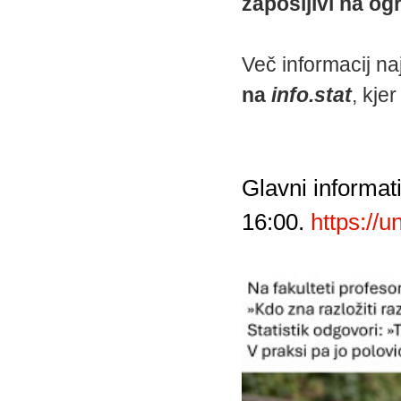
zaposljivi na o
Več informacij na
na
info.stat
, kje
Glavni informati
16:00.
https://u