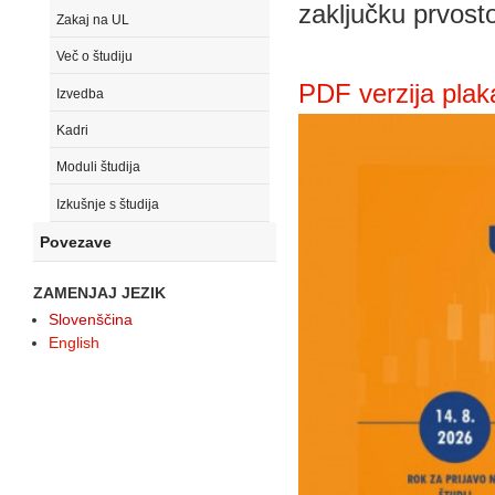
zaključku prvost
Zakaj na UL
Več o študiju
PDF verzija plak
Izvedba
Kadri
Moduli študija
Izkušnje s študija
Povezave
ZAMENJAJ JEZIK
Slovenščina
English