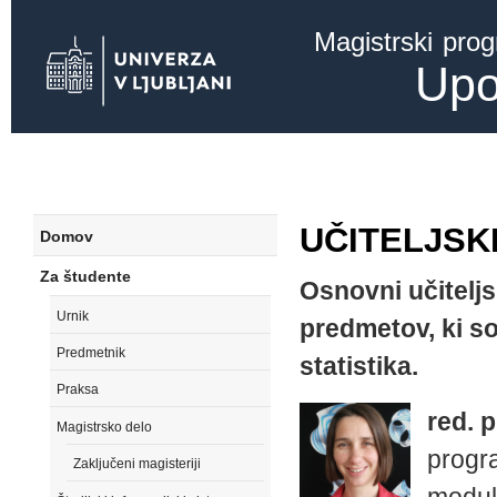
Ski
Magistrski pro
mai
con
Upo
UČITELJSK
Domov
Za študente
Osnovni učiteljs
Urnik
predmetov, ki s
Predmetnik
statistika.
Praksa
red. 
Magistrsko delo
progr
Zaključeni magisteriji
modula