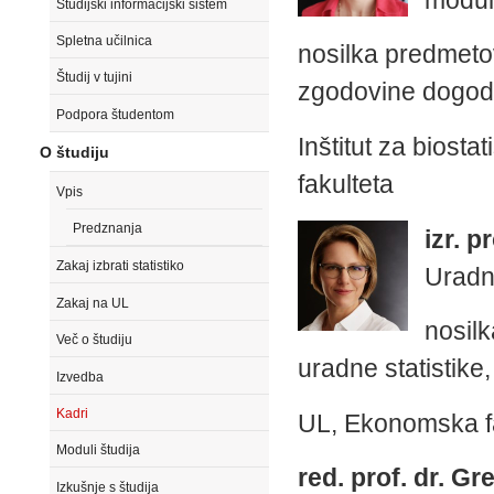
Študijski informacijski sistem
Spletna učilnica
nosilka predmetov
Študij v tujini
zgodovine dogo
Podpora študentom
Inštitut za biosta
O študiju
fakulteta
Vpis
Predznanja
izr. p
Zakaj izbrati statistiko
Uradna
Zakaj na UL
nosil
Več o študiju
uradne statistike
Izvedba
Kadri
UL, Ekonomska f
Moduli študija
red. prof. dr. Gr
Izkušnje s študija