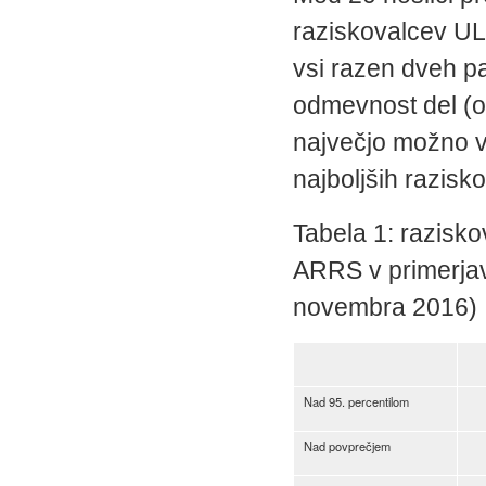
raziskovalcev UL 
vsi razen dveh p
odmevnost del (o
največjo možno v
najboljših razisko
Tabela 1: razisk
ARRS v primerjavi
novembra 2016)
Nad 95. percentilom
Nad povprečjem