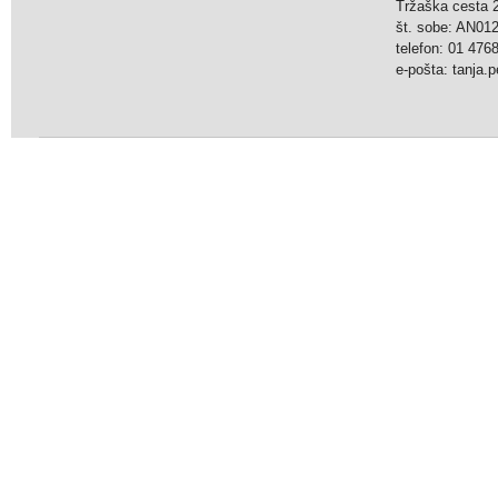
Tržaška cesta 2
št. sobe: AN0
telefon: 01 476
e-pošta: tanja.pe