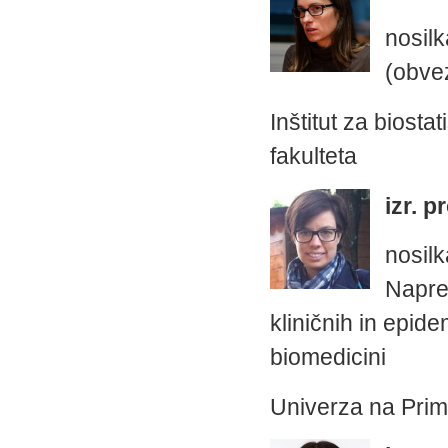
nosil
(obvez
Inštitut za biosta
fakulteta
izr. p
nosilk
Napre
kliničnih in epide
biomedicini
Univerza na Pri