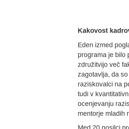
Kakovost kadrov
Eden izmed pogla
programa je bilo
združitvijo več fa
zagotavlja, da s
raziskovalci na 
tudi v kvantitati
ocenjevanju razis
mentorje mladih 
Med 20 nosilci pr