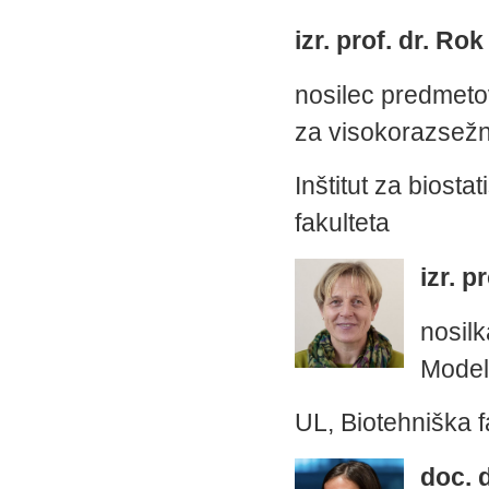
izr. prof. dr. Ro
nosilec predmetov
za visokorazsež
Inštitut za biosta
fakulteta
izr. p
nosilk
Model
UL, Biotehniška f
doc. 