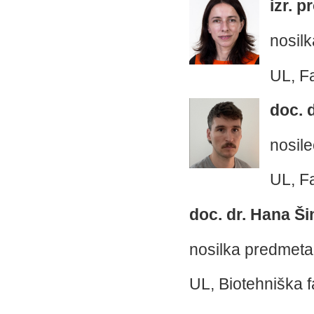
izr. p
nosil
UL, Fa
doc. 
nosile
UL, F
doc. dr. Hana Š
nosilka predmeta
UL, Biotehniška f