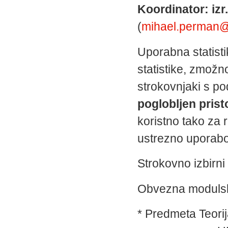
Koordinator: izr
(
mihael.perman@fm
Uporabna statisti
statistike, zmožn
strokovnjaki s po
poglobljen pris
koristno tako za r
ustrezno uporabo
Strokovno izbirni
Obvezna moduls
* Predmeta Teorij