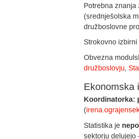
Potrebna znanja 
(srednješolska ma
družboslovne pro
Strokovno izbirni 
Obvezna moduls
družboslovju
,
Sta
Ekonomska in
Koordinatorka: p
(
irena.ograjensek
Statistika je
nepog
sektorju delujejo