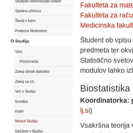
Študijski informacijski sistem
Fakulteta za mate
Spletna učilnica
Fakulteta za raču
Študij v tujini
Medicinska fakul
Podpora študentom
Študent ob vpisu
O študiju
predmeta ter okv
Vpis
Statistično sveto
Predznanja
modulov lahko iz
Zakaj izbrati statistiko
Zakaj na UL
Biostatistika
Več o študiju
Koordinatorka: 
Izvedba
lj.si
)
Kadri
Moduli študija
Vsakršna teorija v
Izkušnje s študija