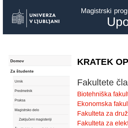
Ski
Magistrski pro
mai
con
Upo
KRATEK O
Domov
Za študente
Fakultete čla
Urnik
Predmetnik
Biotehniška fakul
Praksa
Ekonomska fakul
Magistrsko delo
Fakulteta za dru
Zaključeni magisteriji
Fakulteta za elek