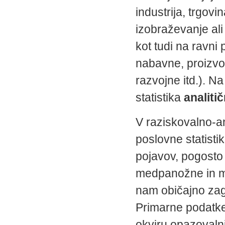
industrija, trgovi
izobraževanje ali
kot tudi na ravn
nabavne, proizvo
razvojne itd.). N
statistika
analiti
V raziskovalno-a
poslovne statisti
pojavov, pogosto 
medpanožne in m
nam običajno zago
Primarne podatke 
okviru opazovalni