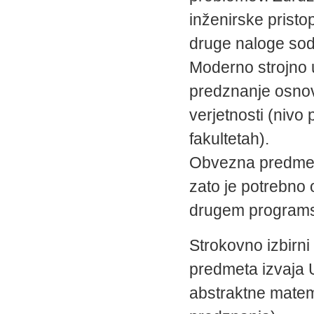
inženirske prist
druge naloge sod
Moderno strojno u
predznanje osnov
verjetnosti (niv
fakultetah).
Obvezna predmeta
zato je potrebno
drugem programs
Strokovno izbirni
predmeta izvaja U
abstraktne matem