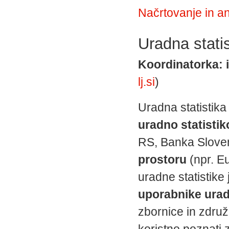
Načrtovanje in a
Uradna statis
Koordinatorka: i
lj.si
)
Uradna statistika
uradno statistik
RS, Banka Sloven
prostoru
(npr. E
uradne statistik
uporabnike urad
zbornice in združe
koristno poznati 