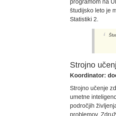
programom na UL 
študijsko leto je
Statistiki 2.
Štu
Strojno učen
Koordinator: doc
Strojno učenje zd
umetne inteligenc
področjih življenj
problemov. Združ