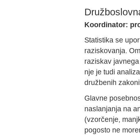
Družboslovna
Koordinator: pro
Statistika se up
raziskovanja. Omo
raziskav javnega 
nje je tudi analiz
družbenih zakonit
Glavne posebnosti
naslanjanja na a
(vzorčenje, manjk
pogosto ne more