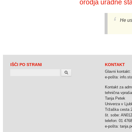
orodja uradne sta
He us
IŠČI PO STRANI
KONTAKT
Search
Glavni kontakt:
e-pošta: info.stat
Kontakt za admi
tehnična vpraša
Tanja Petek
Univerza v Ljubl
Tržaška cesta 2
št. sobe: AN0
telefon: 01 476
e-pošta: tanja.pe