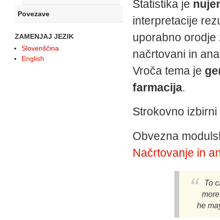
Statistika je
nuje
Povezave
interpretacije rez
uporabno orodje 
ZAMENJAJ JEZIK
Slovenščina
načrtovani in anal
English
Vroča tema je
ge
farmacija
.
Strokovno izbirni 
Obvezna moduls
Načrtovanje in a
To c
more
he may