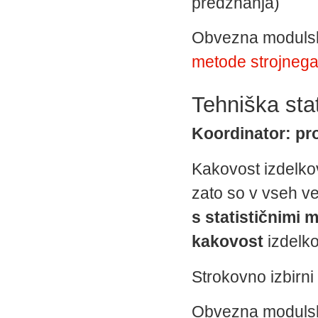
predznanja)
Obvezna moduls
metode strojnega
Tehniška stat
Koordinator: pro
Kakovost izdelkov
zato so v vseh ve
s statističnimi 
kakovost
izdelko
Strokovno izbirni 
Obvezna moduls