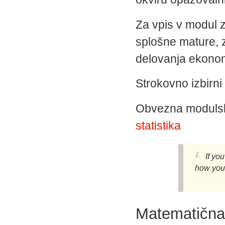
Za vpis v modul 
splošne mature, z
delovanja ekonoms
Strokovno izbirni 
Obvezna moduls
statistika
If yo
how you 
Matematična 