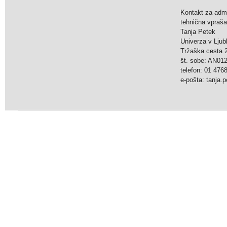
Kontakt za admi
tehnična vpraša
Tanja Petek
Univerza v Ljubl
Tržaška cesta 2
št. sobe: AN0
telefon: 01 476
e-pošta: tanja.pe