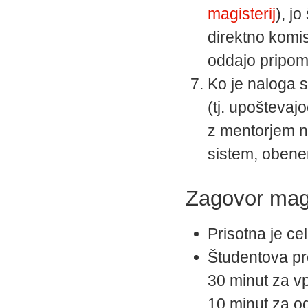
magisterij
), j
direktno komis
oddajo pripom
Ko je naloga s
(tj. upošteva
z mentorjem na
sistem, obenem
Zagovor mag
Prisotna je ce
Študentova pre
30 minut za v
10 minut za od