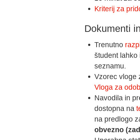
Kriterij za pr
Dokumenti i
Trenutno
razp
študent lahko 
seznamu.
Vzorec vloge 
Vloga za odob
Navodila in p
dostopna na
t
na predlogo za
obvezno (zad