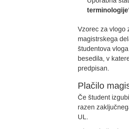
Uporabna stat
terminologije
Vzorec za vlogo 
magistrskega dela
študentova vloga
besedila, v kater
predpisan.
Plačilo magi
Če študent izgubi
razen zaključneg
UL.