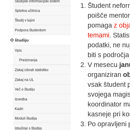
Študijski informacijski sistem
Študent nefor
Spletna učilnica
poišče mentorj
Študij v tujini
pomaga
z obj
Podpora študentom
temami
. Stati
O študiju
podatki, ne nu
Vpis
biti s področ
Predznanja
V mesecu
jan
Zakaj izbrati statistiko
organiziran
o
Zakaj na UL
vsak študent p
Več o študiju
svojega magist
Izvedba
koordinator ma
Kadri
kasneje pri ko
Moduli študija
Po opravljeni 
Izkušnje s študija