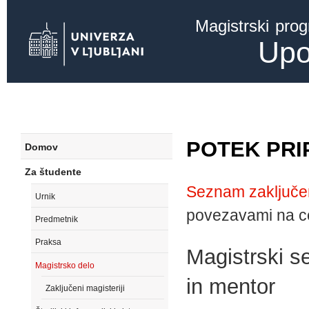
Ski
Magistrski pro
mai
con
Upo
POTEK PRI
Domov
Za študente
Seznam zaključen
Urnik
povezavami na ce
Predmetnik
Praksa
Magistrski s
Magistrsko delo
in mentor
Zaključeni magisteriji