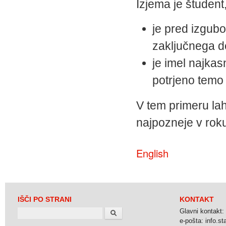
Izjema je študent,
je pred izgubo
zaključnega d
je imel najkas
potrjeno temo
V tem primeru lah
najpozneje v roku
English
IŠČI PO STRANI
KONTAKT
Search
Glavni kontakt:
e-pošta: info.stat