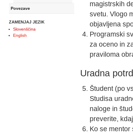
magistrskih d
Povezave
svetu. Vlogo m
ZAMENJAJ JEZIK
objavljena spo
Slovenščina
Programski sve
English
za oceno in z
praviloma obr
Uradna potrd
Študent (po vs
Studisa uradn
naloge in štud
preverite, kda
Ko se mentor s