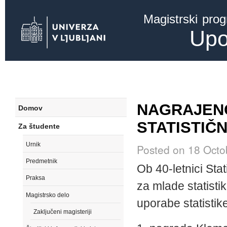
Ski
Magistrski pro
mai
con
Upo
NAGRAJENC
Domov
STATISTIČ
Za študente
Urnik
Posted on 18 Octo
Predmetnik
Ob 40-letnici Stat
Praksa
za mlade statistik
Magistrsko delo
uporabe statistike
Zaključeni magisteriji