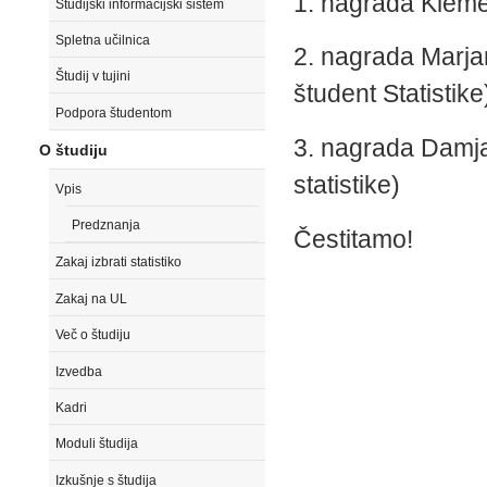
1. nagrada Klemen
Študijski informacijski sistem
Spletna učilnica
2. nagrada Marja
Študij v tujini
študent Statistike
Podpora študentom
3. nagrada Damj
O študiju
statistike)
Vpis
Predznanja
Čestitamo!
Zakaj izbrati statistiko
Zakaj na UL
Več o študiju
Izvedba
Kadri
Moduli študija
Izkušnje s študija