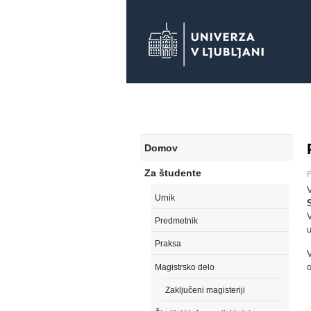
Domov
Za študente
P
V
Urnik
V
Predmetnik
u
Praksa
o
Magistrsko delo
Zaključeni magisteriji