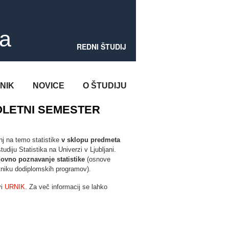
ka
REDNI ŠTUDIJ
NIK
NOVICE
O ŠTUDIJU
POLETNI SEMESTER
nj na temo statistike
v sklopu predmeta
udiju Statistika na Univerzi v Ljubljani.
ovno poznavanje statistike
(osnove
 letniku dodiplomskih programov).
vi
URNIK
. Za več informacij se lahko