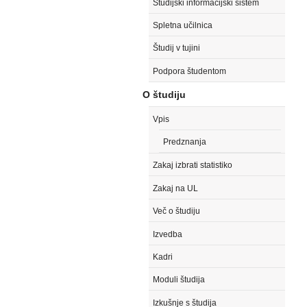
Študijski informacijski sistem
Spletna učilnica
Študij v tujini
Podpora študentom
O študiju
Vpis
Predznanja
Zakaj izbrati statistiko
Zakaj na UL
Več o študiju
Izvedba
Kadri
Moduli študija
Izkušnje s študija