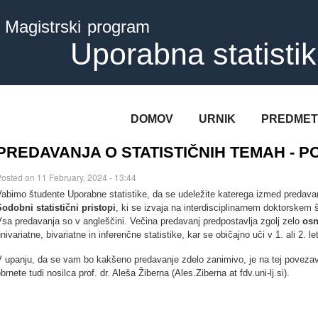
Skip to
Magistrski program
main
content
Uporabna statisti
DOMOV
URNIK
PREDMET
PREDAVANJA O STATISTIČNIH TEMAH - 
osted on 11 February, 2024 - 13:44
abimo študente Uporabne statistike, da se udeležite katerega izmed predava
Sodobni statistični pristopi
, ki se izvaja na interdisciplinarnem doktorskem št
sa predavanja so v angleščini. Večina predavanj predpostavlja zgolj zelo
osn
nivariatne, bivariatne in inferenčne statistike, kar se običajno uči v 1. ali 2.
V upanju, da se vam bo kakšeno predavanje zdelo zanimivo, je na tej poveza
brnete tudi nosilca prof. dr. Aleša Žiberna (Ales.Ziberna at fdv.uni-lj.si).